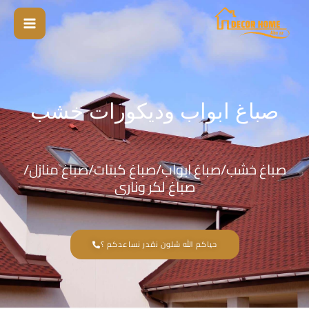
خطي
لى
لمحتوى
صباغ ابواب وديكورات خشب
صباغ خشب/صباغ ابواب/صباغ كبتات/صباغ منازل/
صباغ لكر ونارى
حياكم الله شلون نقدر نساعدكم ؟