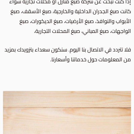
إذا كنت تبحث عن شركة صبغ منازل أو محلات تجارية سواء
كانت
صبغ الجدران الداخلية والخارجية،
صبغ الأسقف، صبغ
الأبواب والنوافذ، صبغ الأرضيات، صبغ الديكورات، صبغ
الواجهات، صبغ المباني،
صبغ المحلات التجارية
،
فلا تتردد في الاتصال بنا اليوم. سنكون سعداء بتزويدك بمزيد
من المعلومات حول خدماتنا وأسعارنا.