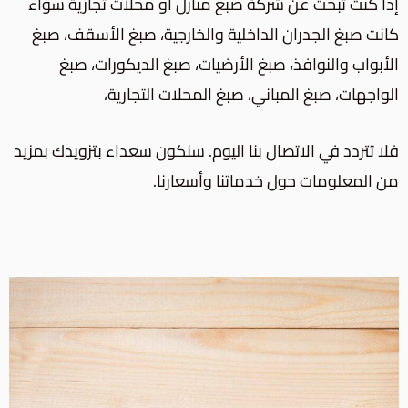
إذا كنت تبحث عن شركة صبغ منازل أو محلات تجارية سواء
كانت
صبغ الجدران الداخلية والخارجية،
صبغ الأسقف، صبغ
الأبواب والنوافذ، صبغ الأرضيات، صبغ الديكورات، صبغ
الواجهات، صبغ المباني،
صبغ المحلات التجارية
،
فلا تتردد في الاتصال بنا اليوم. سنكون سعداء بتزويدك بمزيد
من المعلومات حول خدماتنا وأسعارنا.