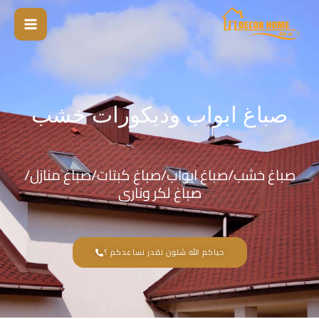
خطي
لى
لمحتوى
صباغ ابواب وديكورات خشب
صباغ خشب/صباغ ابواب/صباغ كبتات/صباغ منازل/
صباغ لكر ونارى
حياكم الله شلون نقدر نساعدكم ؟