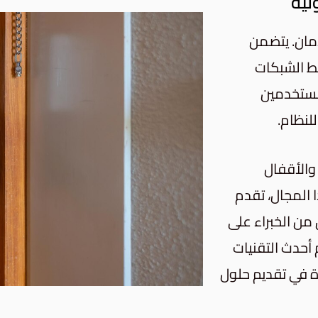
نية
أمان. يتضمن
بط الشبكات
لمستخدمين
لنظام.
رات والأقفال
 المجال، تقدم
من الخبراء على
 أحدث التقنيات
ة في تقديم حلول