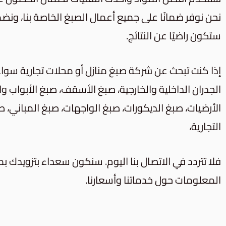
نحن نوفر ضمانًا على جميع أعمال الصبغ الخاصة بنا، ونض
ستكون راضيًا عن النتائج.
إذا كنت تبحث عن شركة صبغ منازل أو محلات تجارية سوا
الجدران الداخلية والخارجية،
صبغ الأسقف، صبغ الأبواب وا
الأرضيات، صبغ الديكورات، صبغ الواجهات، صبغ المباني،
صب
التجارية
،
فلا تتردد في الاتصال بنا اليوم. سنكون سعداء بتزويدك ب
المعلومات حول خدماتنا وأسعارنا.