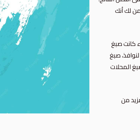
من لك أنك
ء كانت
صبغ
لنوافذ، صبغ
غ المحلات
مزيد من