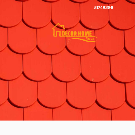
خطي
51748296
لى
لمحتوى