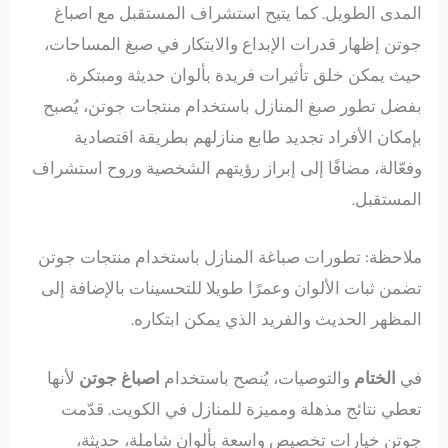
المدى الطويل. كما يتيح استشراف المستقبل مع اصباغ
جوتن إظهار قدرات الإبداع والابتكار في صبغ المساحات،
حيث يمكن خلق تأثيرات فريدة بألوان حديثة ومبتكرة.
بفضل تطور صبغ المنازل باستخدام منتجات جوتن، يُصبح
بإمكان الأفراد تجديد طابع منازلهم بطريقة اقتصادية
وفعّالة، مضافًا إلى إبراز رؤيتهم الشخصية وروح استشراف
المستقبل.
ملاحظة: تطورات صباغة المنازل باستخدام منتجات جوتن
تضمن ثبات الألوان وعمرًا طويلا للتحسينات بالإضافة إلى
المظهر الحديث والفريد الذي يمكن ابتكاره.
في
الختام
والتوصيات، يُنصح باستخدام
اصباغ جوتن
لأنها
تعطي نتائج مذهلة ومميزة للمنازل في الكويت. قدّمت
جوتن خيارات تخصيص واسعة بألوان شاملة، حديثة،