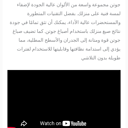
جوتن مجموعة واسعة من الألوان عالية الجودة لإضفاء
لمسة فنية على منزلك. بفضل التقنيات المتطورة
والمستحضرات عالية الأداء، يمكنك أن تثق تمامًا في جودة
نتائج صبغ منزلك باستخدام أصباغ جوتن. كما تضيف صباغ
جوتن قوة ومتانة إلى الجدران والأسطح المطلية، مما
يؤدي إلى استدامة نظافتها وقابليتها للاستخدام لفترات
طويلة بدون التلاشي