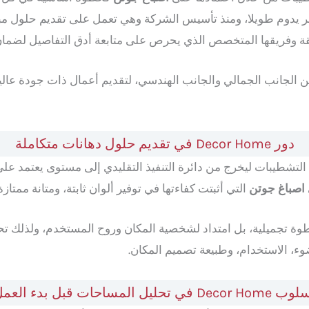
 يدوم طويلا، ومنذ تأسيس الشركة وهي تعمل على تقديم حلول مبت
قة وفريقها المتخصص الذي يحرص على متابعة أدق التفاصيل لضمان
لى رؤية تجمع بين الجانب الجمالي والجانب الهندسي، لتقديم أعمال ذات جودة
دور Decor Home في تقديم حلول دهانات متكاملة
تشطيبات ليخرج من دائرة التنفيذ التقليدي إلى مستوى يعتمد على ا
اصباغ جوتن
التي أثبتت كفاءتها في توفير ألوان ثابتة، ومتانة ممتا
ة تجميلية، بل امتداد لشخصية المكان وروح المستخدم، ولذلك تحر
وء، الاستخدام، وطبيعة تصميم المكان.
Decor Ho في تحليل المساحات قبل بدء العمل