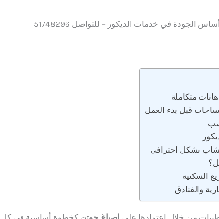
اس الجودة في خدمات الديكور – للتواصل 51748296
اصباغ جوتن
كخطوة أساسية في كل مشر