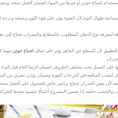
باستخدام اصباغ جوتن أو غيرها من المواد لضمان أفضل نتيجة، ويت
صناعية طوال اليوم لأن الضوء يؤثر على قوة اللون وعمقه ودرجة ا
ة لمعرفة نوع الدهان المطلوب، فالمطابخ والممرات تحتاج إلى دها
التطبيق لأن السطح غير الجاهز يؤثر على شكل
اصباغ جوتن
مهما ك
دران.
ا على العميل تحت مختلف الظروف لضمان الرضا التام قبل البدء با
ان لتجنب المبالغة في الدرجات القوية وضمان توازن بصري بين ال
صه لأن بعض الجدران تحتاج برايمر خاص للحصول على أفضل نتيجة 
لأثاث والخشب خاصة إذا تضمن المشروع أعمالًا خشبية تنفذها ا