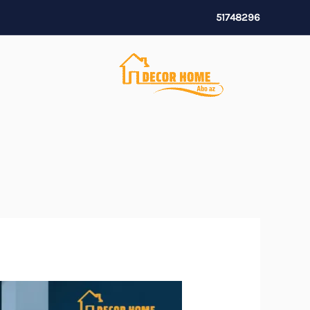
خطي
51748296
لى
لمحتوى