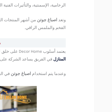
الرخامية، الإسمنتية، والتأثيرات الفنية 
وتعد
اصباغ جوتن
من أشهر المنتجات الت
الفخم والملمس الراقي.
دمج 
يعتمد أسلوب Decor Home على خلق انسجام بين ألوان الجدران وخامات الخشب، باعتبارهما عنصرين أساسيين في جمال المكان، فوجود
المنازل
في الفريق يساعد الشركة على ا
وعندما يتم استخدام
اصباغ جوتن
في الج