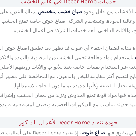
خدمات Decor Home في عالم الخشب
ت الأخشاب من خلال وجود
صباغ خشب متخصص
يمتلك القدرة على 
ة وعالية الجودة، وتستخدم الشركة
اصباغ جوتن
خاصة تمنح الخشب م
بخ، والأثاث الداخلي، أهم خدمات الشركة في أعمال الخشب:
ة دهانه لضمان اختفاء أي عيوب قد تظهر بعد تطبيق
اصباغ جوتن
ال
باستخدام مواد معالجة تحمي الخشب من الرطوبة والتمدد والانكم
ة عبر استخدام تقنيات خاصة تعيد للأبواب والأثاث رونقهم الأصلي.
طابخ لتصبح أكثر مقاومة للبخار والدهون، مع المحافظة على مظهر أن
قة تجعل القطعة وكأنها جديدة تماما دون الحاجة لاستبدالها.
خدم فيها مواد قوية تمنع الخدوش وتزيد من لمعان الخشب وإشراقه
ة حديثة تتناسب مع الديكورات العصرية وتضيف لمسة فنية فريدة 
جودة تنفيذ Decor Home لأعمال الديكور
لتي يتفوق فيها
صباغ طوفة
، إذ تعتمد Decor Home 