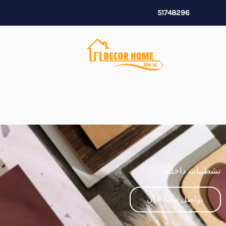
خطي
51748296
لى
لمحتوى
تشطيبات داخلية
تواصل معنا الآن