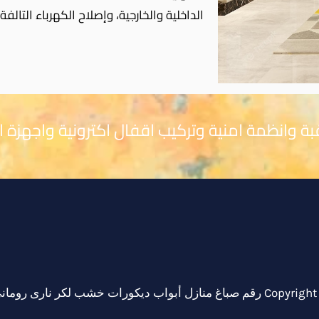
الداخلية والخارجية، وإصلاح الكهرباء التالفة
قبة وانظمة امنية وتركيب اقفال اكترونية واجهزة 
51748296
 أبواب ديكورات خشب لكر نارى رومانى ابو عز