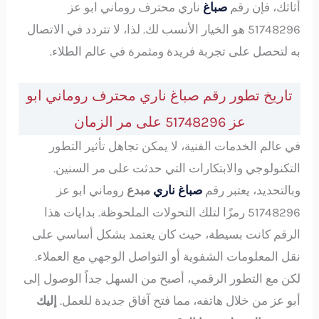
أثاثك، فإن رقم
صباغ
ناري محترف روماني ابو عز
51748296 هو الخيار الأنسب لك. لذا، لا تتردد في الاتصال
به لتحصل على تجربة فريدة ومثمرة في عالم الطلاء.
تاريخ تطور رقم صباغ ناري محترف روماني ابو
عز 51748296 على مر الزمان
في عالم الخدمات الفنية، لا يمكن تجاهل تأثير التطور
التكنولوجي والابتكارات التي حدثت على مر السنين.
وبالتحديد، يعتبر رقم
صباغ ناري
مبدع
روماني ابو عز
51748296 رمزًا لتلك التحولات الملحوظة. بدايات هذا
الرقم كانت بسيطة، حيث كان يعتمد بشكل أساسي على
نقل المعلومات الشفوية أو التواصل الوجهي مع العملاء.
لكن مع التطور الرقمي، أصبح من السهل جداً الوصول إلى
أبو عز من خلال هاتفه، مما فتح آفاق جديدة للعمل.
إليك