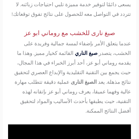
يسعى دائمًا لتوفير خدمة مميزة تلبي احتياجات زبائنه. لا
تتردد في التواصل معه للحصول على نتائج تفوق توقعاتك!
صبغ نارى للخشب مع روماني ابو عز
عندما يتعلق الأمر بإضفاء لمسة جمالية وفريدة على
الخشب، يتصدر
صبغ الناري
القائمة كخيار مميز. وهذا ما
يقدمه روماني أبو عز، أحد أبرز الخبراء في هذا المجال،
حيث يجمع بين التقنية التقليدية والإبداع العصري لتحقيق
نتائج مذهلة. يعد
الصبغ النارى
عملية دقيقة تتطلب مهارة
عالية وفهما عميقا، يعرف روماني أبو عز بإتقانه لهذه
التقنية، حيث يطبقها بأحدث الأساليب والمواد لتحقيق
أفضل النتائج الممكنة.