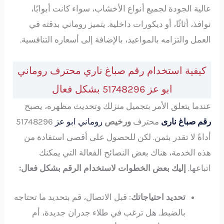
عالية الجودة لجميع أنواع الأخشاب، سواء كانت أبوابًا،
نوافذ، أثاثًا، أو ديكورات داخلية. يتميز روماني بدقته في
العمل والتزامه بالمواعيد، بالإضافة إلى أسعاره التنافسية.
كيفية استخدام رقم صباغ ناري محترف روماني
ابو عز 51748296 بشكل فعال
عندما يتعلق الأمر بتجميل منزلك وتحديث مظهره، يصبح
رقم صباغ نارى
محترف
ورخيص
روماني ابو عز
51748296
أداةً لا تقدر بثمن. لكن للحصول على أقصى استفادة من
هذه الخدمة، هناك بعض النصائح الفعالة التي يمكنك
اتباعها.
إليك بعض الخطوات لاستخدام الرقم بشكل فعال:
تحديد احتياجاتك
: قبل الاتصال، قم بتحديد ما تحتاجه
بالضبط. هل ترغب في طلاء جدران جديدة، أم