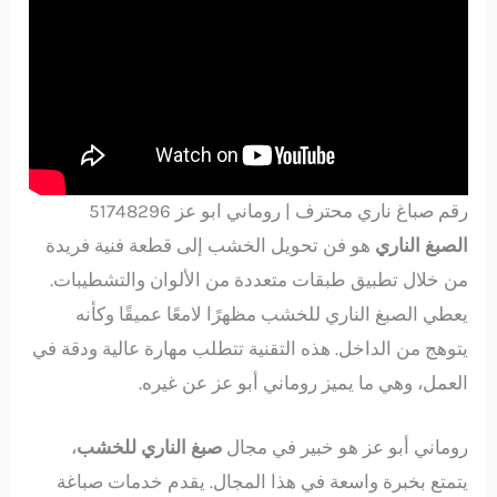
رقم صباغ ناري محترف | روماني ابو عز 51748296
الصبغ الناري
هو فن تحويل الخشب إلى قطعة فنية فريدة
من خلال تطبيق طبقات متعددة من الألوان والتشطيبات.
يعطي الصبغ الناري للخشب مظهرًا لامعًا عميقًا وكأنه
يتوهج من الداخل. هذه التقنية تتطلب مهارة عالية ودقة في
العمل، وهي ما يميز روماني أبو عز عن غيره.
روماني أبو عز هو خبير في مجال
صبغ الناري للخشب
،
يتمتع بخبرة واسعة في هذا المجال. يقدم خدمات صباغة