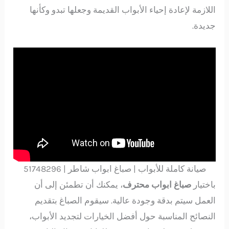
اللازمة لإعادة إحياء الأبواب القديمة وجعلها تبدو وكأنها
جديدة.
صيانة كاملة للأبواب | صباغ ابواب شاطر | 51748296
باختيار
صباغ ابواب محترف
، يمكنك أن تطمئن إلى أن
العمل سيتم بدقة وجودة عالية. سيقوم الصباغ بتقديم
النصائح المناسبة حول أفضل الخيارات لتجديد الأبواب،