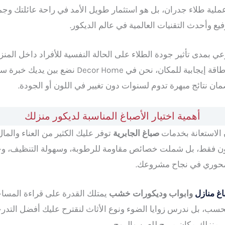
عملية طلاء جدران، بل هو استثمار طويل الأمد في راحة عائلتك وج
يع وأحدث التقنيات العالمية في عالم الديكور.
 بمدى تأثير جودة الطلاء على الحالة النفسية للأفراد داخل المنز
تقليل التوتر، بينما تمنح الألوان الحيوية طاقة إيجاب
مان نتائج مبهرة تدوم لسنوات دون تغيير في اللون أو الجودة.
أهمية اختيار الأصباغ المناسبة لديكور منزلك
 الاستعانة بخدمات
صباغ الجابرية
توفر عليك الكثير من العناء والم
اللون فقط، بل شملت خصائص مقاومة للرطوبة، وسهولة التنظيف، 
ر محوري في نجاح مشروعك.
غ منازل
وابواب وديكورات خشب
يمتلك القدرة على قراءة المساح
 فحسب، بل ندرس زوايا الضوء ونوع الأثاث لنقترح عليك أفضل التدر
 منزلك مكان مريح للعين والروح.