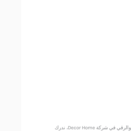
هو العنوان الأول الذي يبحث عنه كل من يرغب في تحويل منزله إلى لوحة فنية تنبض بالحياة والرقي في شركة Decor Home، ندرك