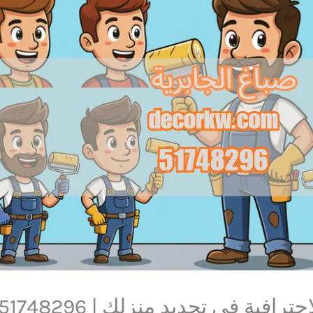
افية في تجديد منزلك | 51748296