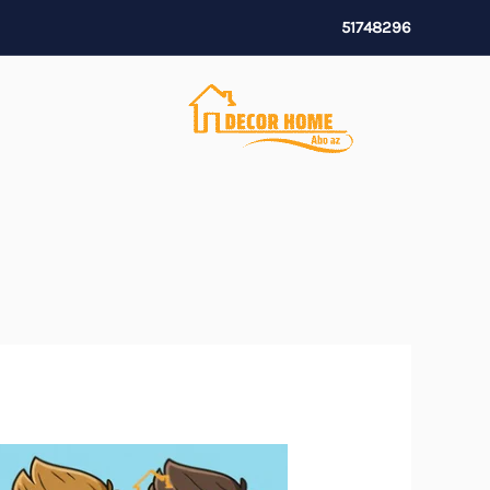
خطي
51748296
لى
لمحتوى