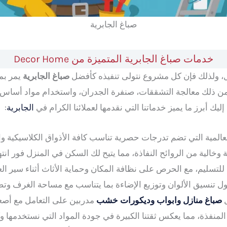
صباغ الجابرية
خدمات صباغ الجابرية المتميزة من Decor Home
ل، ولذلك فإن كل مشروع نتولى تنفيذه كأفضل
صباغ الجابرية
يمر بم
إليك أبرز ما يميز خدماتنا التي نقدمها لعملائنا الكرام في
الجابرية
:
لعالمية التي تضم تدرجات حصرية تناسب كافة الأذواق الكلاسيكية وا
وخالية من الروائح النفاذة، مما يتيح لك السكن في المنزل فور انته
ة للتسليم، مع الحرص على نظافة المكان وحماية الأثاث أثناء سير ال
ل تنسيق الألوان وتوزيع الإضاءة بما يتناسب مع مساحة الغرف وتص
ل
صباغ منازل وابواب وديكورات خشب
مدربين على التعامل مع أصع
منفذة، مما يعكس ثقتنا الكبيرة في جودة المواد التي نستخدمها وكف