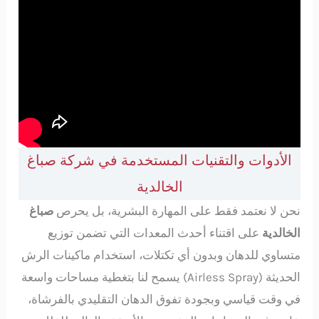
الأدوات والتقنيات المستخدمة في شركة صباغ
الخالدية
نحن لا نعتمد فقط على المهارة البشرية، بل يحرص
صباغ
الخالدية
على اقتناء أحدث المعدات التي تضمن توزيع
متساوي للدهان وبدون أي تكتلات، استخدام ماكينات الرش
الحديثة (Airless Spray) يسمح لنا بتغطية مساحات واسعة
في وقت قياسي وبجودة تفوق الدهان التقليدي بالفرشاة،