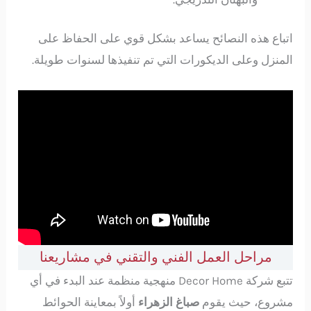
اتباع هذه النصائح يساعد بشكل قوي على الحفاظ على
المنزل وعلى الديكورات التي تم تنفيذها لسنوات طويلة.
مراحل العمل الفني والتقني في مشاريعنا
تتبع شركة Decor Home منهجية منظمة عند البدء في أي
مشروع، حيث يقوم
صباغ الزهراء
أولاً بمعاينة الحوائط