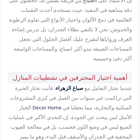
إن الاعتماد على
الصباغ
من فريقنا يضمن لك الحصول على
دقة متناهية في التنفيذ، حيث نستخدم أحدث التقنيات
العالمية في دمج الألوان واختيار الأنواع التي تقاوم الرطوبة
والخدوش، نحن لا نكتفي بطلاء الجدران، بل ندرس إضاءة
الغرف وزواياها لنقترح عليك أفضل الحلول التي تجعل
المساحات الضيقة تبدو أكثر اتساع، والمساحات الواسعة
أكثر دفئ وحميمية.
أهمية اختيار المحترفين في تشطيبات المنازل
عندما تختار التعامل مع
صباغ الزهراء
،
فأنت تختار الخبرة
التي تراكمت عبر سنوات من العمل في كبرى المشروعات
السكنية والتجارية، مما يجعلنا في
Decor Home
الخيار
الأمثل لمن يبحث عن الجودة، إن التحدي الأكبر في عمليات
الصبغ ليس في وضع اللون فحسب، بل في معالجة العيوب
المخفية في الجدران والأسقف قبل البدء، وهو ما يميز