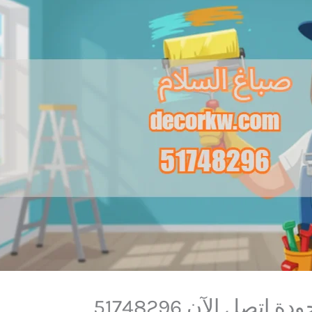
تصل الآن 51748296