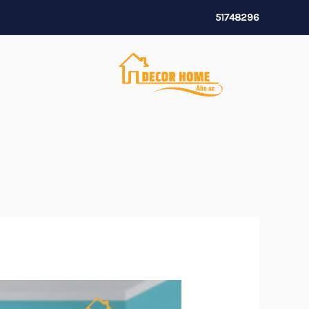
خطي
51748296
لى
لمحتوى