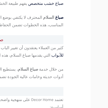
صباغ خشب متخصص
يفهم طبيعة الخشب
صباغ
السلام
المحترف لا يكتفي بوضع ال
المناسب، هذه الخطوات تضمن الحفاظ ع
صي
كثير من العملاء يعتقدون أن تغيير البا
للأبواب
التي يقدمها صباغ السلام، هذه 
من خلال خدمة
صباغ السلام
، يستطيع ال
أدوات حديثة وخامات عالية الجودة تضمن 
تعتمد Decor Home على منهجية واضحة في تنفيذ أي مشروع، مما يضمن جودة العمل ورضا العميل، تمر عملية تنفيذ
أساسية: