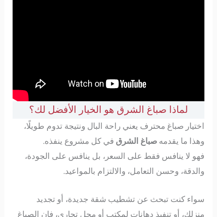
لماذا صباغ الشرق هو الخيار الأفضل لك؟
اختيار صباغ محترف يعني راحة البال ونتيجة تدوم طويلًا،
وهذا ما يقدمه
صباغ الشرق
في كل مشروع ينفذه.
فهو لا ينافس فقط على السعر، بل ينافس على الجودة،
والدقة، وحسن التعامل، والالتزام بالمواعيد.
سواء كنت تبحث عن تشطيب شقة جديدة، أو تجديد
منزلك، أو تنفيذ دهانات لمكتب أو محل تجاري، فإن الصباغ