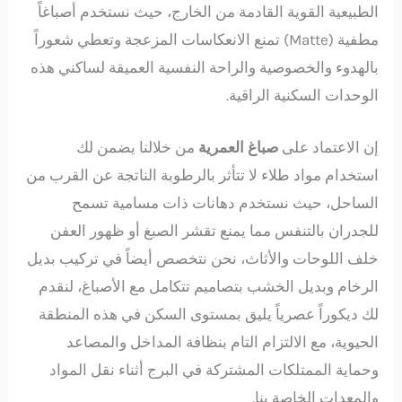
الطبيعية القوية القادمة من الخارج، حيث نستخدم أصباغاً
مطفية (Matte) تمنع الانعكاسات المزعجة وتعطي شعوراً
بالهدوء والخصوصية والراحة النفسية العميقة لساكني هذه
الوحدات السكنية الراقية.
إن الاعتماد على
صباغ العمرية
من خلالنا يضمن لك
استخدام مواد طلاء لا تتأثر بالرطوبة الناتجة عن القرب من
الساحل، حيث نستخدم دهانات ذات مسامية تسمح
للجدران بالتنفس مما يمنع تقشر الصبغ أو ظهور العفن
خلف اللوحات والأثاث، نحن نتخصص أيضاً في تركيب بديل
الرخام وبديل الخشب بتصاميم تتكامل مع الأصباغ، لنقدم
لك ديكوراً عصرياً يليق بمستوى السكن في هذه المنطقة
الحيوية، مع الالتزام التام بنظافة المداخل والمصاعد
وحماية الممتلكات المشتركة في البرج أثناء نقل المواد
والمعدات الخاصة بنا.