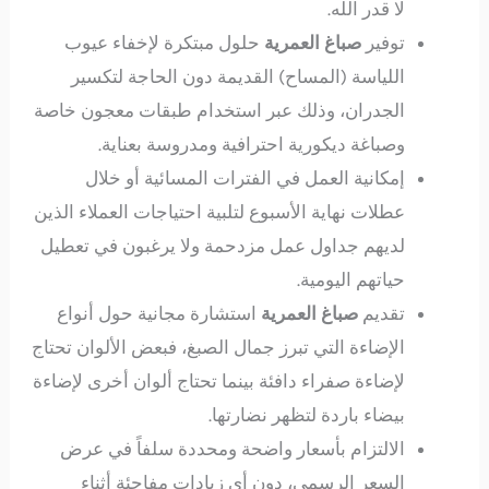
لا قدر الله.
توفير
صباغ العمرية
حلول مبتكرة لإخفاء عيوب
اللياسة (المساح) القديمة دون الحاجة لتكسير
الجدران، وذلك عبر استخدام طبقات معجون خاصة
وصباغة ديكورية احترافية ومدروسة بعناية.
إمكانية العمل في الفترات المسائية أو خلال
عطلات نهاية الأسبوع لتلبية احتياجات العملاء الذين
لديهم جداول عمل مزدحمة ولا يرغبون في تعطيل
حياتهم اليومية.
تقديم
صباغ العمرية
استشارة مجانية حول أنواع
الإضاءة التي تبرز جمال الصبغ، فبعض الألوان تحتاج
لإضاءة صفراء دافئة بينما تحتاج ألوان أخرى لإضاءة
بيضاء باردة لتظهر نضارتها.
الالتزام بأسعار واضحة ومحددة سلفاً في عرض
السعر الرسمي، دون أي زيادات مفاجئة أثناء