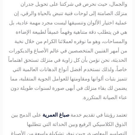
والجمال، حيث نحرص في شركتنا على تحويل جدران
منزلك الصامتة إلى لوحات فنية تنبض بالحياة والرقي، إن
عملية اختيار الألوان وتنسيقها ليست مجرد مهمة عادية، بل
هي فن يتطلب دقة متناهية وفهماً عميقاً لطبيعة الإضاءة
والمساحات، وهو ما نوفره لعملائنا الكرام من خلال نخبة
من أمهر الفنيين المتخصصين في عالم الأصباغ والديكورات
الحديثة، نحن نؤمن بأن كل زاوية في منزلك تستحق اهتماماً
خاصاً، ولذلك نستخدم أفضل أنواع الدهانات العالمية التي
تتميز بثبات ألوانها ومقاومتها للعوامل الجوية المتقلبة، مما
يضمن لك بقاء منزلك في أبهى صورة لسنوات طويلة دون
عناء الصيانة المتكررة.
تعتمد رؤيتنا في تقديم خدمة
صباغ العمرية
على الدمج بين
الذوق الكلاسيكي الرفيع وبين الحداثة التي تتطلبها
التصاميم المعاصرة، حيث نوفر تشكيلة واسعة من الأصباغ