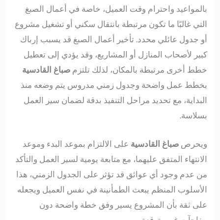
بالمواعيد واحترام وقت العميل، خاصة في أعمال الصبغ
التي غالبًا ما تكون مرتبطة بانتقال سكني أو تشغيل مشروع
أو جدول عائلي محدد. تأخير أعمال الصبغ قد يسبب إرباك
كبير لأصحاب المنازل أو المشاريع، وقد يؤدي إلى تعطيل
خطط أخرى مرتبطة بالمكان، لذلك تلتزم
صباغ القادسية
بخطط عمل واضحة وجدول زمني مدروس يتم وضعه منذ
البداية، مع تحديد مراحل التنفيذ بدقة لضمان سير العمل
بسلاسة.
ويحرص
صباغ القادسية
على الالتزام بموعد البدء وموعد
الانتهاء المتفق عليهما، مع متابعة يومية لسير العمل والتأكد
من عدم وجود أي عوائق قد تؤثر على الجدول الزمني، هذا
الأسلوب المنظم يبعث الطمأنينة في نفس العميل ويجعله
على ثقة بأن المشروع يسير وفق خطة واضحة دون
مفاجآت غير متوقعة.