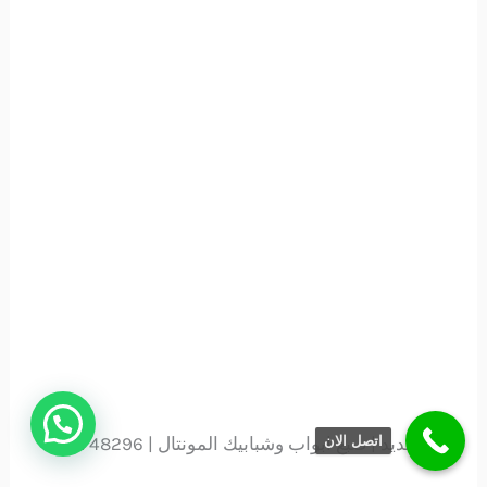
صباغ حديد | صبغ ابواب وشبابيك المونتال | 51748296
اتصل الان