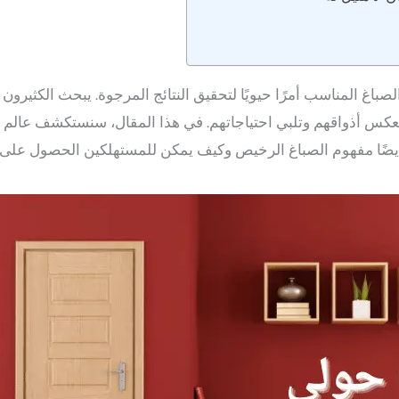
 الصباغ المناسب أمرًا حيويًا لتحقيق النتائج المرجوة. يبحث الكثير
عكس أذواقهم وتلبي احتياجاتهم. في هذا المقال، سنستكشف عالم
 أيضًا مفهوم الصباغ الرخيص وكيف يمكن للمستهلكين الحصول على ج