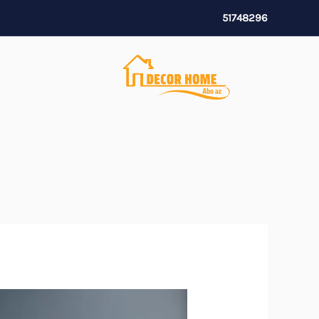
خطي
51748296
لى
لمحتوى