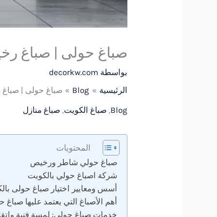
صباغ حولى | صباغ رخيص | 96
بواسطة
decorkw.com
الرئيسية
Blog
صباغ حولى | صباغ رخيص |
Blog
,
صباغ الكويت
,
صباغ منازل
المحتويات
صباغ حولي شاطر ورخيص
شركة اصباغ حولي بالكويت
أسس ومعايير اختيار صباغ حولى بال
أهم الأصباغ التي يعتمد عليها صباغ 
خدمات صباغ حولى: لمسة فنية وإتقان