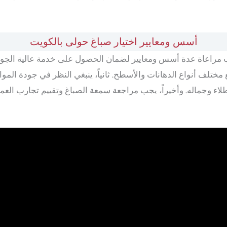
أسس ومعايير اختيار صباغ حولى بالكويت
راعاة عدة أسس ومعايير لضمان الحصول على خدمة عالية الجودة وا
مختلف أنواع الدهانات والأسطح. ثانياً، ينبغي النظر في جودة المو
لاء وجماله. وأخيراً، يجب مراجعة سمعة الصباغ وتقييم تجارب الع