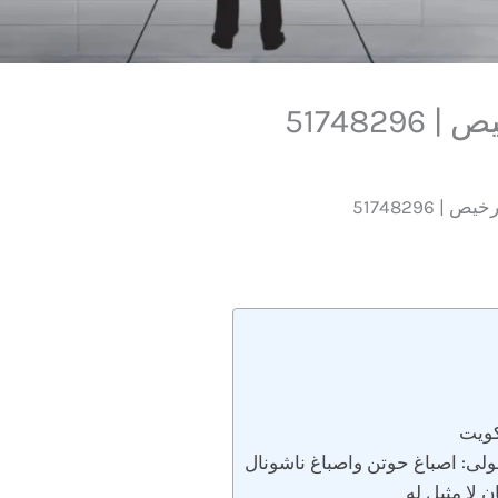
517482
 51748296
كويت
حولى: اصباغ حوتن واصباغ ناشونال
 لا مثيل له