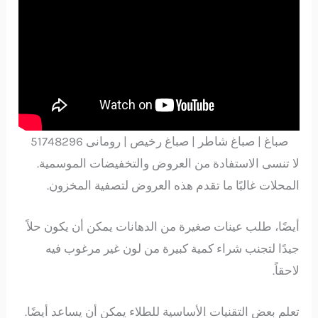
صباغ | صباغ شاطر | صباغ رخيص | رومانى 51748296
لا تنسى الاستفادة من العروض والتخفيضات الموسمية.
المحلات غالبًا ما تقدم هذه العروض لتصفية المخزون.
أيضًا، طلب عينات صغيرة من الدهانات يمكن أن يكون حلاً
جيدًا لتجنب شراء كمية كبيرة من لون غير مرغوب فيه
لاحقاً.
تعلم بعض التقنيات الأساسية للطلاء يمكن أن يساعد أيضًا.