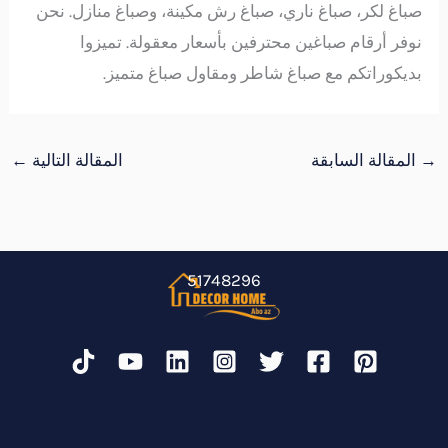
صباغ لكر، صباغ ناري، صباغ رش مكينة، وصباغ منازل. نحن
نوفر أرقام صباغين محترفين بأسعار معقولة. تميزوا
بديكوراتكم مع صباغ شاطر ومقاول صباغ متميز.
→
المقالة السابقة
المقالة التالية
←
51748296