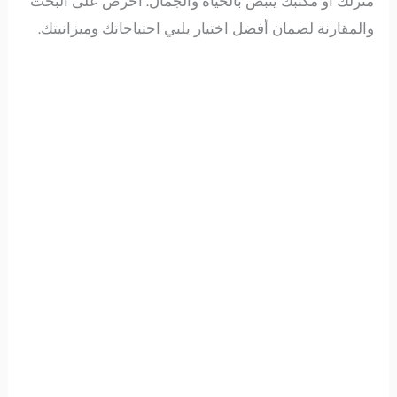
منزلك أو مكتبك ينبض بالحياة والجمال. احرص على البحث
والمقارنة لضمان أفضل اختيار يلبي احتياجاتك وميزانيتك.