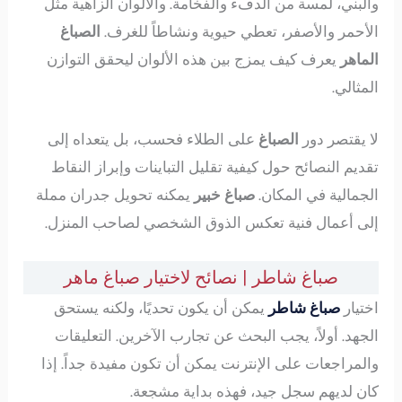
والبني، لمسة من الدفء والفخامة. والألوان الزاهية مثل
الأحمر والأصفر، تعطي حيوية ونشاطاً للغرف.
الصباغ
الماهر
يعرف كيف يمزج بين هذه الألوان ليحقق التوازن
المثالي.
لا يقتصر دور
الصباغ
على الطلاء فحسب، بل يتعداه إلى
تقديم النصائح حول كيفية تقليل التباينات وإبراز النقاط
الجمالية في المكان.
صباغ خبير
يمكنه تحويل جدران مملة
إلى أعمال فنية تعكس الذوق الشخصي لصاحب المنزل.
صباغ شاطر | نصائح لاختيار صباغ ماهر
اختيار
صباغ شاطر
يمكن أن يكون تحديًا، ولكنه يستحق
الجهد. أولاً، يجب البحث عن تجارب الآخرين. التعليقات
والمراجعات على الإنترنت يمكن أن تكون مفيدة جداً. إذا
كان لديهم سجل جيد، فهذه بداية مشجعة.