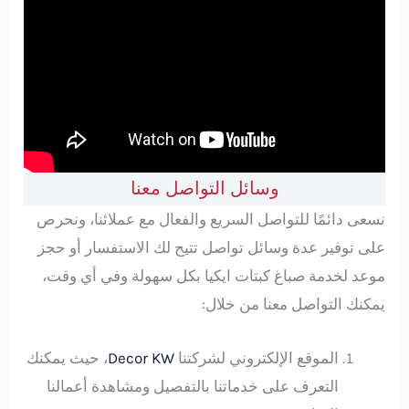
وسائل التواصل معنا
نسعى دائمًا للتواصل السريع والفعال مع عملائنا، ونحرص
على توفير عدة وسائل تواصل تتيح لك الاستفسار أو حجز
موعد لخدمة صباغ كبتات ايكيا بكل سهولة وفي أي وقت،
يمكنك التواصل معنا من خلال:
الموقع الإلكتروني لشركتنا
Decor KW
، حيث يمكنك
التعرف على خدماتنا بالتفصيل ومشاهدة أعمالنا