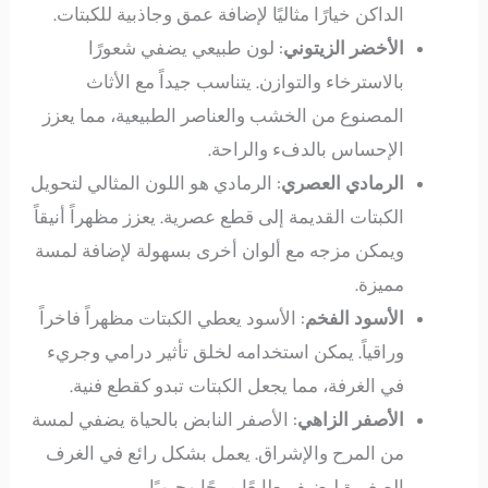
الداكن خيارًا مثاليًا لإضافة عمق وجاذبية للكبتات.
الأخضر الزيتوني
: لون طبيعي يضفي شعورًا
بالاسترخاء والتوازن. يتناسب جيداً مع الأثاث
المصنوع من الخشب والعناصر الطبيعية، مما يعزز
الإحساس بالدفء والراحة.
الرمادي العصري
: الرمادي هو اللون المثالي لتحويل
الكبتات القديمة إلى قطع عصرية. يعزز مظهراً أنيقاً
ويمكن مزجه مع ألوان أخرى بسهولة لإضافة لمسة
مميزة.
الأسود الفخم
: الأسود يعطي الكبتات مظهراً فاخراً
وراقياً. يمكن استخدامه لخلق تأثير درامي وجريء
في الغرفة، مما يجعل الكبتات تبدو كقطع فنية.
الأصفر الزاهي
: الأصفر النابض بالحياة يضفي لمسة
من المرح والإشراق. يعمل بشكل رائع في الغرف
الصغيرة ليضيف طابعًا مرحًا وحيويًا.