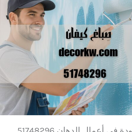
في أعمال الدهان 51748296