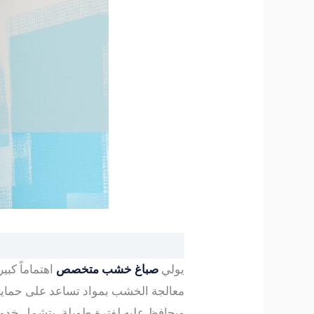
يولي
صباغ خشب متخصص
اهتماماً كب
معالجة الخشب بمواد تساعد على حمايته
ويحافظ عليه لفترة طويلة، ىتشمل خدم