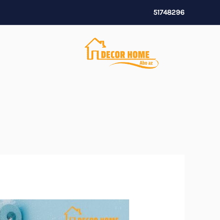
خطي
51748296
لى
لمحتوى