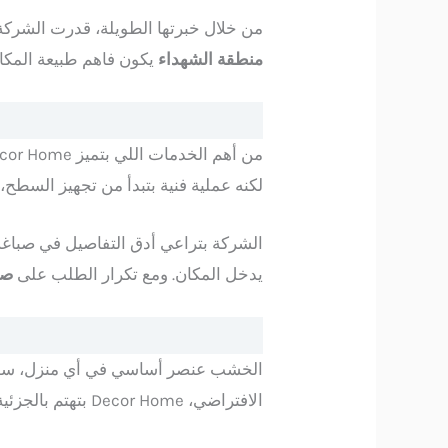
من خلال خبرتها الطويلة، قدرت الشركة 
منطقة الشهداء
يكون فاهم طبيعة المكا
من أهم الخدمات اللي بتميز Decor Home هي العمل في
لكنه عملية فنية بتبدأ من تجهيز السطح،
الشركة بتراعي أدق التفاصيل في صباغة 
يدخل المكان. ومع تكرار الطلب على
صبا
الخشب عنصر أساسي في أي منزل، سواء 
الافتراضي، Decor Home بتهتم بالجزئية دي بشكل خاص، وبتستخدم مواد مخصصة تحافظ على الخشب وتحميه من الرطوبة والتلف.