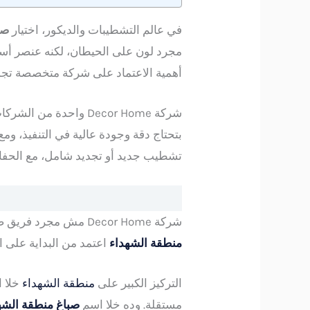
في عالم التشطيبات والديكور، اختيار
صب
مجرد لون على الحيطان، لكنه عنصر أس
أهمية الاعتماد على شركة متخصصة تجمع ب
شركة Decor Home واح
بتحتاج دقة وجودة عالية في التنفيذ، و
تشطيب جديد أو تجديد شامل، مع الحفاظ
شركة Decor Home مش مجرد فريق صباغين، لكنها منظومة متكاملة بتشتغل بخطة واضحة من أول معاينة المكان لحد التسليم النهائي،
منطقة الشهداء
اعتمد من البداية على 
التركيز الكبير على
منطقة الشهداء
خلا ا
مستقلة. وده خلا اسم
صباغ منطقة الشه