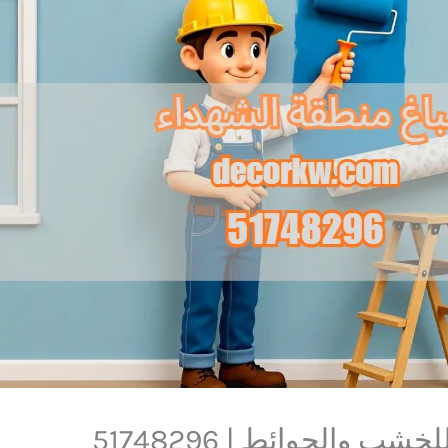
 والحوائط | 51748296