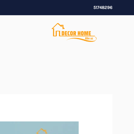
خطي
51748296
لى
لمحتوى