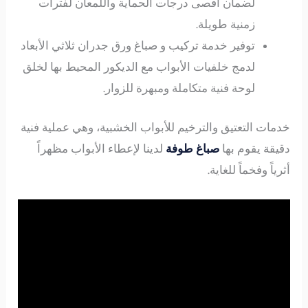
لضمان أقصى درجات الحماية واللمعان لفترات
زمنية طويلة.
توفير خدمة تركيب و صباغ ورق جدران ثلاثي الأبعاد
لدمج خلفيات الأبواب مع الديكور المحيط بها لخلق
لوحة فنية متكاملة ومبهرة للزوار.
خدمات التعتيق والترخيم للأبواب الخشبية، وهي عملية فنية
دقيقة يقوم بها
صباغ طوفة
لدينا لإعطاء الأبواب مظهراً
أثرياً وفخماً للغاية.