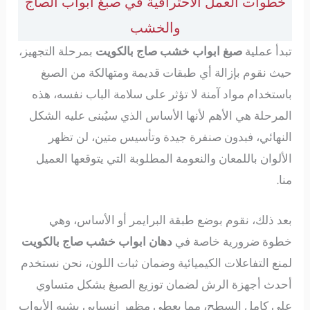
خطوات العمل الاحترافية في صبغ أبواب الصاج
والخشب
تبدأ عملية
صبغ ابواب خشب صاج بالكويت
بمرحلة التجهيز،
حيث نقوم بإزالة أي طبقات قديمة ومتهالكة من الصبغ
باستخدام مواد آمنة لا تؤثر على سلامة الباب نفسه، هذه
المرحلة هي الأهم لأنها الأساس الذي سيُبنى عليه الشكل
النهائي، فبدون صنفرة جيدة وتأسيس متين، لن تظهر
الألوان باللمعان والنعومة المطلوبة التي يتوقعها العميل
منا.
بعد ذلك، نقوم بوضع طبقة البرايمر أو الأساس، وهي
خطوة ضرورية خاصة في
دهان ابواب خشب صاج بالكويت
لمنع التفاعلات الكيميائية وضمان ثبات اللون، نحن نستخدم
أحدث أجهزة الرش لضمان توزيع الصبغ بشكل متساوي
على كامل السطح، مما يعطي مظهر انسيابي يشبه الأبواب