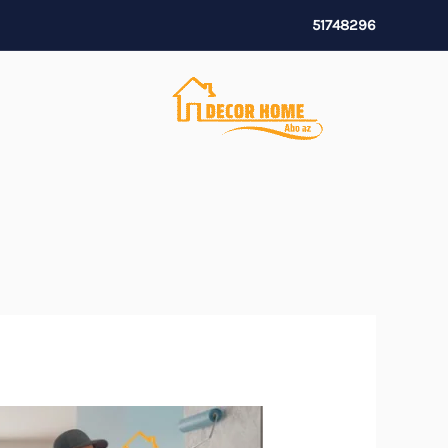
خطي
51748296
لى
لمحتوى