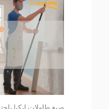
صبغ طاولات ايكيا باحتراف