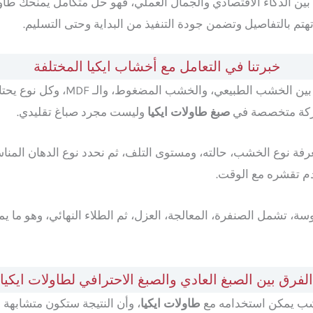
ين الذكاء الاقتصادي والجمال العملي، فهو حل متكامل يمنحك طا
م بالتفاصيل وتضمن جودة التنفيذ من البداية وحتى التسليم.
خبرتنا في التعامل مع أخشاب ايكيا المختلفة
ليست نوع واحد، بل تتنوع بين الخشب
 شركة متخصصة في
صبغ طاولات ايكيا
وليست مجرد صباغ تقليدي.
فة نوع الخشب، حالته، ومستوى التلف، ثم نحدد نوع الدهان المن
م تقشره مع الوقت.
سة، تشمل الصنفرة، المعالجة، العزل، ثم الطلاء النهائي، وهو ما ي
الفرق بين الصبغ العادي والصبغ الاحترافي لطاولات ايكيا
خشب يمكن استخدامه مع
طاولات ايكيا
، وأن النتيجة ستكون متشابهة 