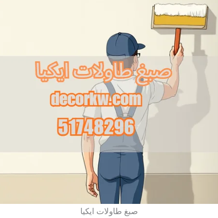
صبغ طاولات ايكيا