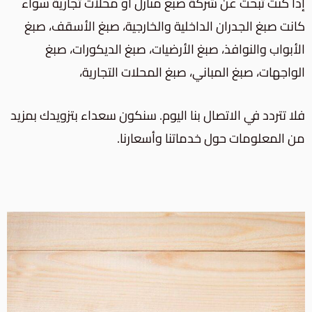
إذا كنت تبحث عن شركة صبغ منازل أو محلات تجارية سواء
كانت
صبغ الجدران الداخلية والخارجية،
صبغ الأسقف، صبغ
الأبواب والنوافذ، صبغ الأرضيات، صبغ الديكورات، صبغ
الواجهات، صبغ المباني،
صبغ المحلات التجارية
،
فلا تتردد في الاتصال بنا اليوم. سنكون سعداء بتزويدك بمزيد
من المعلومات حول خدماتنا وأسعارنا.