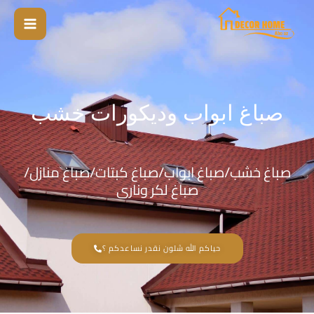
خطي
لى
لمحتوى
صباغ ابواب وديكورات خشب
صباغ خشب/صباغ ابواب/صباغ كبتات/صباغ منازل/
صباغ لكر ونارى
حياكم الله شلون نقدر نساعدكم ؟