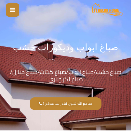
خطي
لى
لمحتوى
صباغ ابواب وديكورات خشب
صباغ خشب/صباغ ابواب/صباغ كبتات/صباغ منازل/
صباغ لكر ونارى
حياكم الله شلون نقدر نساعدكم ؟