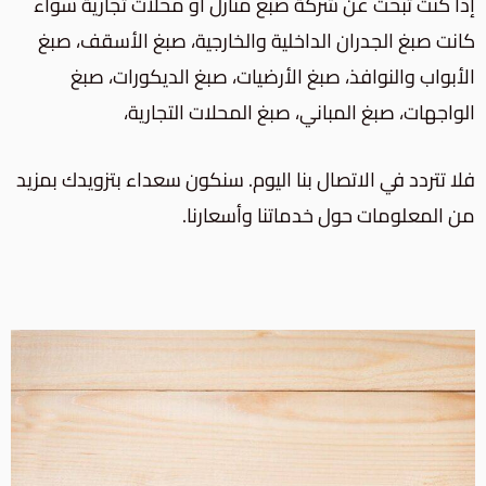
إذا كنت تبحث عن شركة صبغ منازل أو محلات تجارية سواء
كانت
صبغ الجدران الداخلية والخارجية،
صبغ الأسقف، صبغ
الأبواب والنوافذ، صبغ الأرضيات، صبغ الديكورات، صبغ
الواجهات، صبغ المباني،
صبغ المحلات التجارية
،
فلا تتردد في الاتصال بنا اليوم. سنكون سعداء بتزويدك بمزيد
من المعلومات حول خدماتنا وأسعارنا.