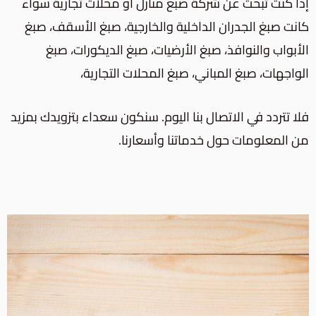
إذا كنت تبحث عن شركة صبغ منازل أو محلات تجارية سواء
كانت
صبغ الجدران الداخلية والخارجية،
صبغ الأسقف، صبغ
الأبواب والنوافذ، صبغ الأرضيات، صبغ الديكورات، صبغ
الواجهات، صبغ المباني،
صبغ المحلات التجارية
،
فلا تتردد في الاتصال بنا اليوم. سنكون سعداء بتزويدك بمزيد
من المعلومات حول خدماتنا وأسعارنا.