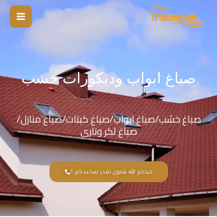
خطي
لى
لمحتوى
صباغ ابواب وديكورات خشب
صباغ خشب/صباغ ابواب/صباغ كبتات/صباغ منازل/
صباغ لكر ونارى
حياكم الله شلون نقدر نساعدكم ؟