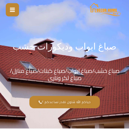
خطي
لى
لمحتوى
صباغ ابواب وديكورات خشب
صباغ خشب/صباغ ابواب/صباغ كبتات/صباغ منازل/
صباغ لكر ونارى
حياكم الله شلون نقدر نساعدكم ؟