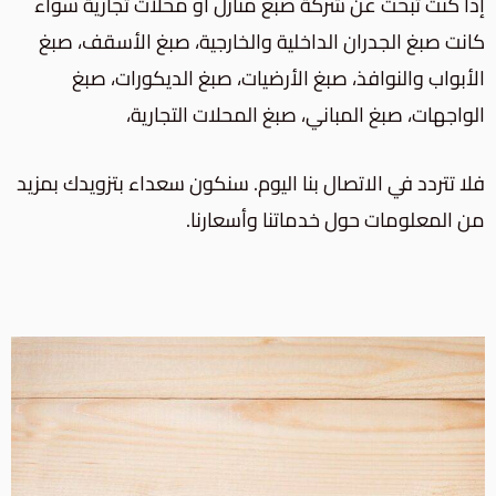
إذا كنت تبحث عن شركة صبغ منازل أو محلات تجارية سواء
كانت
صبغ الجدران الداخلية والخارجية،
صبغ الأسقف، صبغ
الأبواب والنوافذ، صبغ الأرضيات، صبغ الديكورات، صبغ
الواجهات، صبغ المباني،
صبغ المحلات التجارية
،
فلا تتردد في الاتصال بنا اليوم. سنكون سعداء بتزويدك بمزيد
من المعلومات حول خدماتنا وأسعارنا.