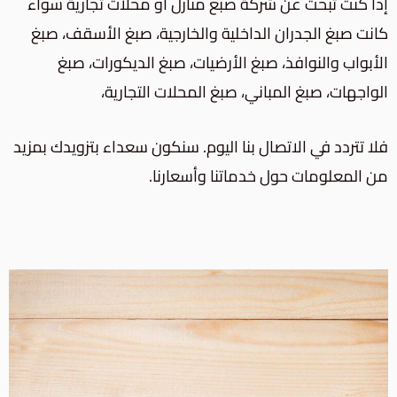
إذا كنت تبحث عن شركة صبغ منازل أو محلات تجارية سواء
كانت
صبغ الجدران الداخلية والخارجية،
صبغ الأسقف، صبغ
الأبواب والنوافذ، صبغ الأرضيات، صبغ الديكورات، صبغ
الواجهات، صبغ المباني،
صبغ المحلات التجارية
،
فلا تتردد في الاتصال بنا اليوم. سنكون سعداء بتزويدك بمزيد
من المعلومات حول خدماتنا وأسعارنا.