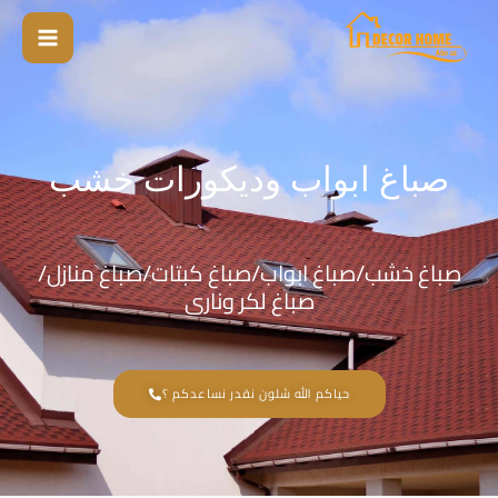
خطي
لى
لمحتوى
صباغ ابواب وديكورات خشب
صباغ خشب/صباغ ابواب/صباغ كبتات/صباغ منازل/
صباغ لكر ونارى
حياكم الله شلون نقدر نساعدكم ؟