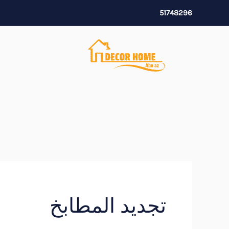
خطي
51748296
لى
لمحتوى
تجديد المطابخ