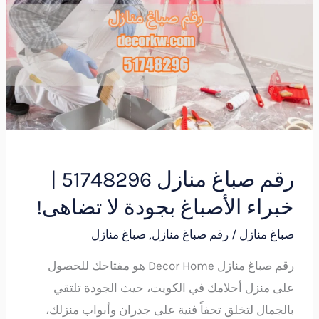
منازل
51748296
|
خبراء
الأصباغ
بجودة
لا
تضاهى!
رقم صباغ منازل 51748296 |
خبراء الأصباغ بجودة لا تضاهى!
صباغ منازل
/
رقم صباغ منازل
,
صباغ منازل
رقم صباغ منازل Decor Home هو مفتاحك للحصول
على منزل أحلامك في الكويت، حيث الجودة تلتقي
بالجمال لتخلق تحفاً فنية على جدران وأبواب منزلك،