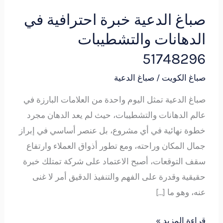
خبرة
صباغ الدعية خبرة احترافية في
احترافية
الدهانات والتشطيبات
في
الدهانات
51748296
والتشطيبات
صباغ الكويت
/
صباغ الدعية
51748296
صباغ الدعية تمثل اليوم واحدة من العلامات البارزة في
عالم الدهانات والتشطيبات، حيث لم يعد الدهان مجرد
خطوة نهائية في أي مشروع، بل عنصر أساسي في إبراز
جمال المكان وراحته، ومع تطور أذواق العملاء وارتفاع
سقف التوقعات، أصبح الاعتماد على شركة تمتلك خبرة
حقيقية وقدرة على الفهم والتنفيذ الدقيق أمر لا غنى
عنه، وهو ما […]
قراءة المزيد »