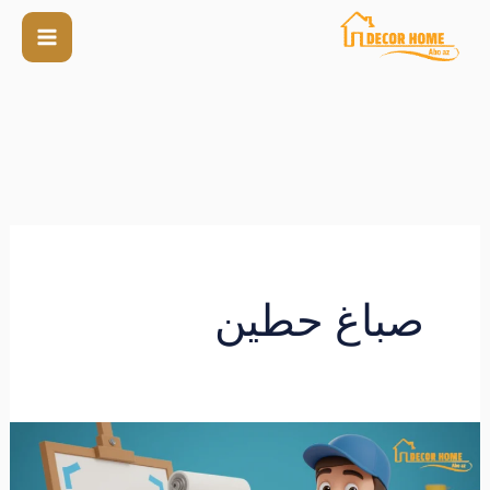
صباغ حطين
صباغ
منطقة