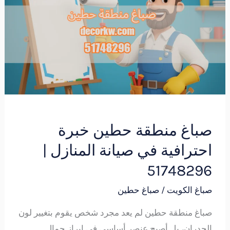
حطين
خبرة
احترافية
في
صيانة
المنازل
|
51748296
صباغ منطقة حطين خبرة
احترافية في صيانة المنازل |
51748296
صباغ الكويت
/
صباغ حطين
صباغ منطقة حطين لم يعد مجرد شخص يقوم بتغيير لون
الجدران، بل أصبح عنصر أساسي في إبراز جمال