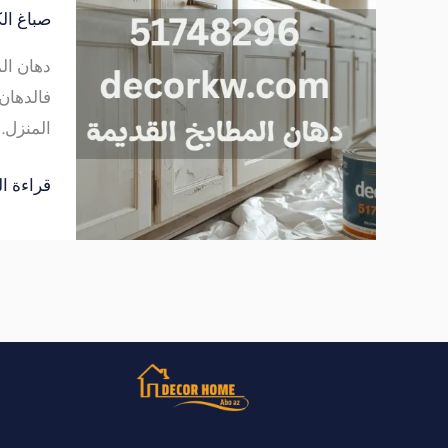
القديمة
صباغ ال
|
دهان الم
اتصل
فالدهان 
الان
المنزل.
748296
قراءة ال