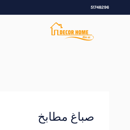
خطي
51748296
لى
لمحتوى
صباغ مطابخ