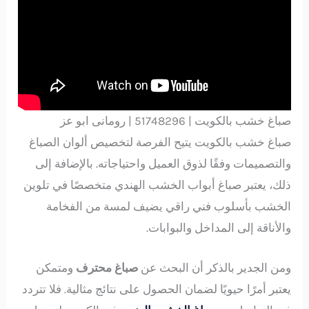
صباغ خشب بالكويت | 51748296 | رومانى ابو عز
صباغ خشب بالكويت يتيح الفرصة لتخصيص ألوان الصباغ
والتصميمات وفقًا لذوق العميل واحتياجاته. بالإضافة إلى
ذلك، يعتبر صباغ أبواب الخشب الهندي متخصصًا في تلوين
الخشب بأسلوب فني راقي يضيف لمسة من الفخامة
والأناقة إلى المداخل والبوابات.
ومن الجدير بالذكر أن البحث عن
صباغ محترف
ومتمكن
يعتبر أمرًا حيويًا لضمان الحصول على نتائج مثالية. فلا تتردد