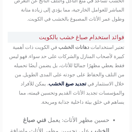
الخشب تساعد في منع التآكل والتلف الناتج عن التعرض
المباشر للعوامل الخارجية، مما يؤدي إلى زيادة متانة
وطول عمر الأثاث المصبوغ بالخشب في الكويت.
فوائد استخدام صباغ خشب بالكويت
تعتبر استخدامات
دهانات الخشب
في الكويت ذات أهمية
كبيرة لأصحاب المنازل والشركات على حد سواء. فهو ليس
فقط يعطي مظهرًا جماليًا للأثاث، بل يضمن أيضًا تحميله
من التلف والحفاظ على جودته على المدى الطويل. من
خلال الاستثمار في
تجديد صبغ الخشب
، يمكن للأفراد
والمؤسسات تجديد الأثاث القديم وتحسين قيمته، مما
يساهم في خلق بيئة داخلية جذابة ومريحة.
حسين مظهر الأثاث: يعمل
فني صباغ
الخشب
على تحسين مظهر الأثاث وإضافة