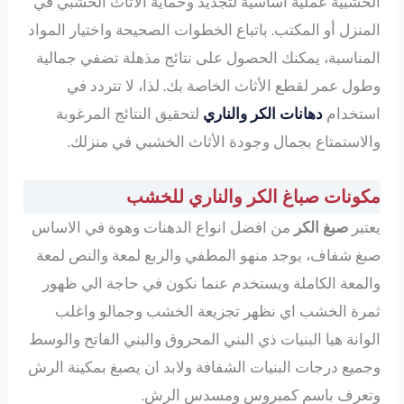
الخشبية عملية أساسية لتجديد وحماية الأثاث الخشبي في
المنزل أو المكتب. باتباع الخطوات الصحيحة واختيار المواد
المناسبة، يمكنك الحصول على نتائج مذهلة تضفي جمالية
وطول عمر لقطع الأثاث الخاصة بك. لذا، لا تتردد في
استخدام
دهانات الكر والناري
لتحقيق النتائج المرغوبة
والاستمتاع بجمال وجودة الأثاث الخشبي في منزلك.
مكونات صباغ الكر والناري للخشب
يعتبر
صبغ الكر
من افضل انواع الدهنات وهوة في الاساس
صبغ شفاف، يوجد منهو المطفي والربع لمعة والنص لمعة
والمعة الكاملة ويستخدم عنما نكون في حاجة الي ظهور
ثمرة الخشب اي نظهر تجزيعة الخشب وجمالو واغلب
الوانة هيا البنيات ذي البني المحروق والبني الفاتح والوسط
وجميع درجات البنيات الشفافة ولابد ان يصبغ بمكينة الرش
وتعرف باسم كمبروس ومسدس الرش.