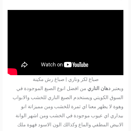
صباغ لكر وناري | صباغ رش مكينة
ويعتبر
دهان الناري
من افضل انوع الصبغ الموجودة في
السوق الكويتي ويستخدم الصبغ الناري للخشب والابواب
وهوة لا يظهر معنا اي ثمرة للخشب ومن مميزاتة انو
بيداري اي عيوب موجودة في الخشب ومن اشهر الوانة
الابيض المطفي والماع وكذالك الون الاسود فهوة ملك